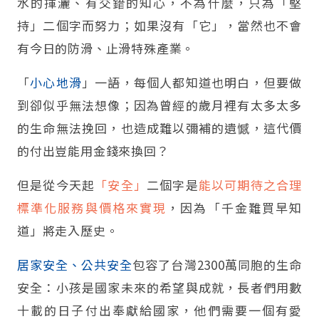
水的揮灑、有交錯的知心，不為什麼，只為「堅
持」二個字而努力；如果沒有「它」，當然也不會
有今日的防滑、止滑特殊產業。
「
小心地滑
」一語，每個人都知道也明白，但要做
到卻似乎無法想像；因為曾經的歲月裡有太多太多
的生命無法挽回，也造成難以彌補的遺憾，這代價
的付出豈能用金錢來換回？
但是從今天起
「安全」
二個字是
能以可期待之合理
標準化服務與價格來實現
，因為「千金難買早知
道」將走入歷史。
居家安全、公共安全
包容了台灣2300萬同胞的生命
安全：小孩是國家未來的希望與成就，長者們用數
十載的日子付出奉獻給國家，他們需要一個有愛