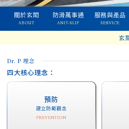
關於玄閎
防滑萬事通
服務與產品
ABOUT
ANIT-SLIP
SERVICE
玄
公司簡介
防滑重要性
防滑產品
Dr. P
專業技術
防滑水溝蓋
Dr. P 理念
經營者感謝
安全宅急配
四大核心理念：
把愛傳出去
預防
建立防範觀念
PREVENTION