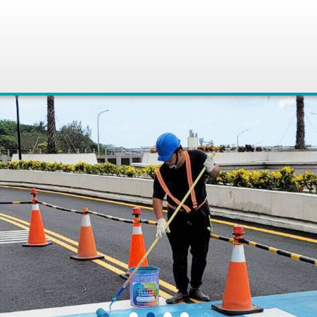
●
●
●
●