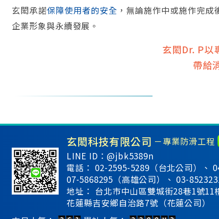
玄閎承諾
保障使用者的安全
，無論施作中或施作完成
企業形象與永續發展。
玄閎Dr. 
帶給
玄閎科技有限公司
－專業防滑工程
LINE ID：@jbk5389n
電話：
02-2595-5289（台北公司）、
0
07-5868295（高雄公司）、
03-852
地址：
台北市中山區雙城街28巷1號1
花蓮縣吉安鄉自治路7號（花蓮公司）