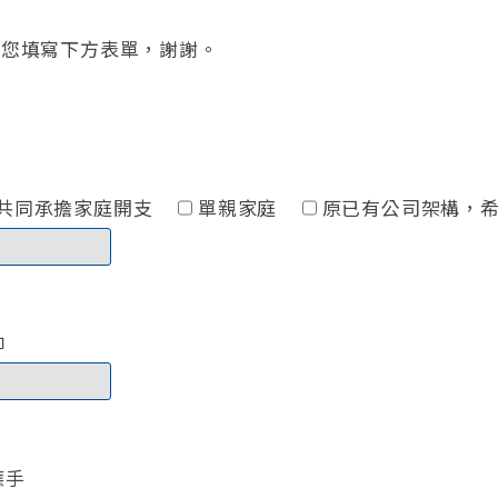
請您填寫下方表單，謝謝。
共同承擔家庭開支
單親家庭
原已有公司架構，
信仰
應手