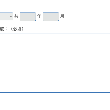
共
年
月
感：（必填）