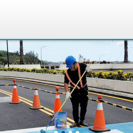
●
●
●
●