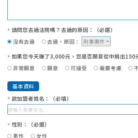
請問您去過法院嗎？去過的原因：（必選）
*
沒有去過
去過，原因：
如果您今天賺了3,000元，您是否願意從中捐出15
*
非常願意
願意
可接受
需要考慮
基本資料
欲加盟者姓名：（必填）
*
性別：（必選）
*
男性
女性