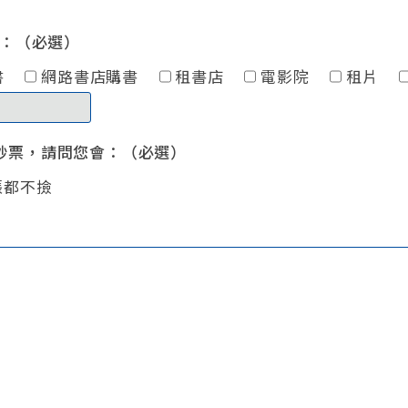
：（必選）
購書
網路書店購書
租書店
電影院
租片
元鈔票，請問您會：（必選）
張都不撿