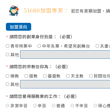
51680加盟專案：
若您有意願加盟，
加盟意向
請問您的創業身份別是：（必選）
*
青年待業中
中年失業，希望另創舞台
夫妻
其他
請問您的宗教信仰為：（必選）
*
佛教
道教
基督教
天主教
民間
其他
請問您覺得服務業的工作：（必選）
*
非常辛苦
辛苦
普通
不辛苦
得心