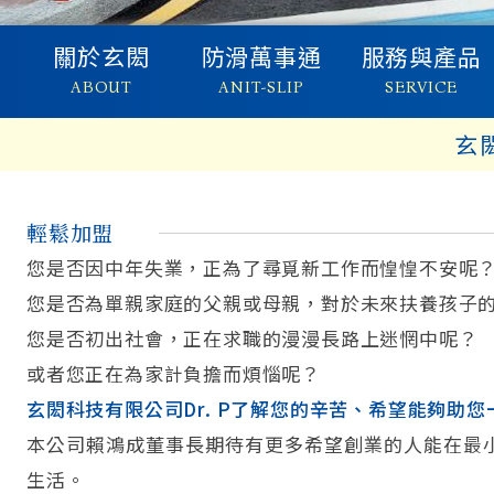
關於玄閎
防滑萬事通
服務與產品
ABOUT
ANIT-SLIP
SERVICE
玄
公司簡介
防滑重要性
防滑產品
Dr. P
專業技術
防滑水溝蓋
輕鬆加盟
經營者感謝
安全宅急配
您是否因中年失業，正為了尋覓新工作而惶惶不安呢
把愛傳出去
您是否為單親家庭的父親或母親，對於未來扶養孩子
您是否初出社會，正在求職的漫漫長路上迷惘中呢？
或者您正在為家計負擔而煩惱呢？
玄閎科技有限公司Dr. P了解您的辛苦、希望能夠助
本公司賴鴻成董事長期待有更多希望創業的人能在最
生活。