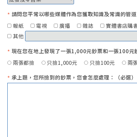
請問您平常以哪些媒體作為您獲取知識及常識的管道
*
報紙
電視
廣播
雜誌
實體書店
其他
現在您在地上發現了一張1,000元鈔票和一張100
*
兩張都撿
只撿1,000元
只撿100元
兩
承上題，您所撿到的鈔票，您會怎麼處理：（必選）
*